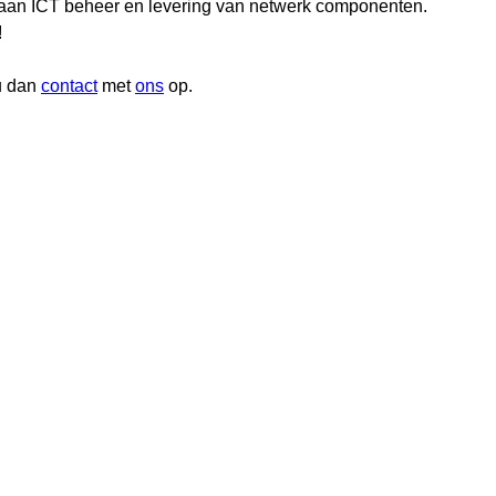
ot aan ICT beheer en levering van netwerk componenten.
!
u dan
contact
met
ons
op.